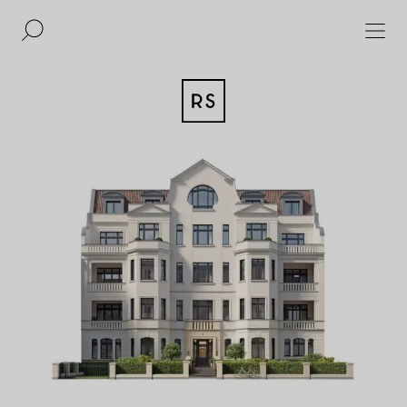
DE
EN
IMMOBILIEN
BAUKULTUR
AKQUISITION
MAGAZIN
KONTAKT
BERLIN
UNTERNEHMEN
DÜSSELDORF
PRESSE
HAMBURG
IMPRESSUM