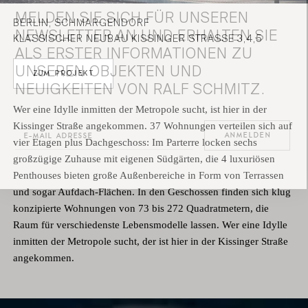
MELDEN SIE SICH FÜR UNSEREN
BERLIN
,
SCHMARGENDORF
NEWSLETTER AN UND ERHALTEN SIE
KLASSISCHER NEUBAU KISSINGER STRASSE 3,4,5
ALS ERSTER INFORMATIONEN ZU
UNSEREN OBJEKTEN UND
ZUM PROJEKT
NEUIGKEITEN VON RALF SCHMITZ.
Wer eine Idylle inmitten der Metropole sucht, ist hier in der
Kissinger Straße angekommen. 37 Wohnungen verteilen sich auf
vier Etagen plus Dachgeschoss: Im Parterre locken sechs
großzügige Zuhause mit eigenen Südgärten, die 4 luxuriösen
Penthouses bieten große Außenbereiche in Form von Terrassen
und sogar Aufdach-Flächen. In den Geschossen finden sich klug
konzipierte Wohnungen von 73 bis 272 Quadratmetern, die
Raum für verschiedenste Lebensmodelle lassen. Wer eine Idylle
inmitten der Metropole sucht, der ist hier in der Kissinger Straße
angekommen.