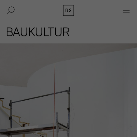
DE
EN
BAUKULTUR
IMMOBILIEN
BAUKULTUR
AKQUISITION
MAGAZIN
KONTAKT
BERLIN
UNTERNEHMEN
DÜSSELDORF
PRESSE
HAMBURG
IMPRESSUM