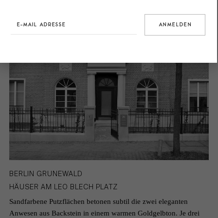
BERLIN GRUNEWALD
HÄUSER AM LEO BLECH PLATZ
Sandfarbene Putzflächen betonen subtil die zwei eleganten
Anwesen aus Backstein in einem warmen Goldgelbton. Je drei