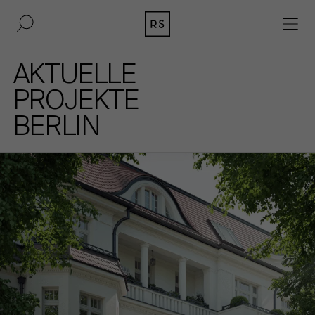
DE
EN
AKTUELLE
IMMOBILIEN
PROJEKTE
BERLIN
BAUKULTUR
AKQUISITION
MAGAZIN
KONTAKT
BERLIN
UNTERNEHMEN
DÜSSELDORF
PRESSE
HAMBURG
IMPRESSUM