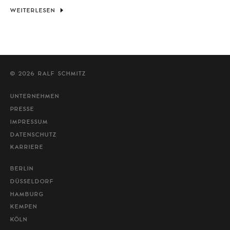
WEITERLESEN
© 2026 RALF SCHMITZ
UNTERNEHMEN
PRESSE
IMPRESSUM
DATENSCHUTZ
KARRIERE
BERLIN
DÜSSELDORF
HAMBURG
KEMPEN
KÖLN