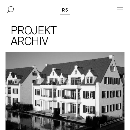
DE
EN
PROJEKT
IMMOBILIEN
ARCHIV
BAUKULTUR
AKQUISITION
MAGAZIN
KONTAKT
BERLIN
UNTERNEHMEN
DÜSSELDORF
PRESSE
HAMBURG
IMPRESSUM