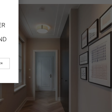
ER
ND