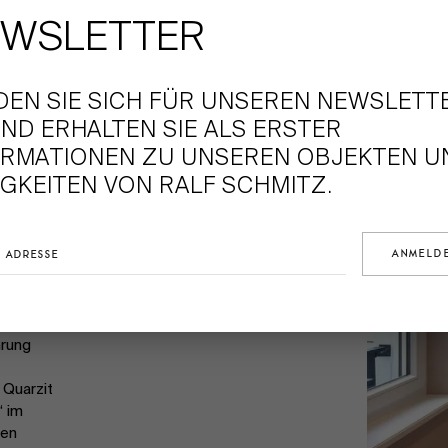
WSLETTER
herung
DEN SIE SICH FÜR UNSEREN NEWSLETT
und
ND ERHALTEN SIE ALS ERSTER
ORMATIONEN ZU UNSEREN OBJEKTEN U
igen
GKEITEN VON RALF SCHMITZ.
en
mit
schlägen
he
hrung
 Quarzit
“ im
len