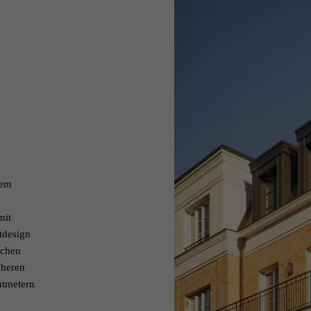
nem
mit
tdesign
ächen
öheren
atmetern