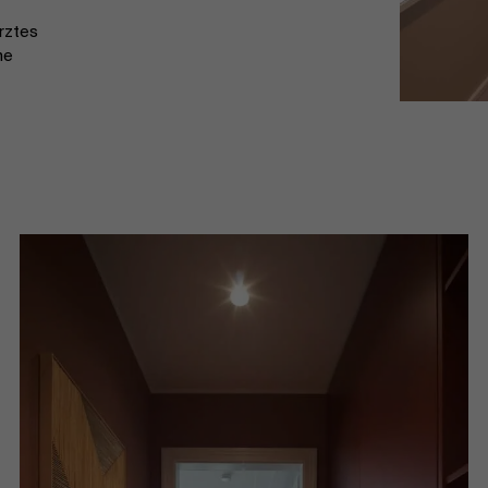
rztes
ne