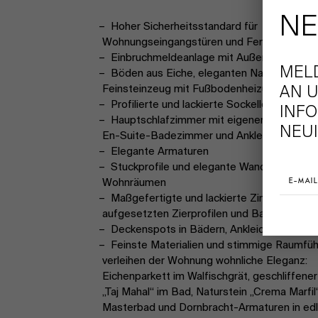
NE
Hoher Sicherheitsstandard für
Wohnungseingangstüren und Fenster
Einbruchmeldeanlage mit Außenhautabsic
MEL
Böden aus Eiche, eleganten Natursteinen 
AN U
Feinsteinzeug mit Fußbodenheizung
Profilierte und lackierte Sockelleisten
INF
Hauptschlafzimmer mit eigenem hochwert
NEUI
En-Suite-Badezimmer und Ankleide
Elegante Armaturen
Stuckprofile und elegante Wandfarbe in d
Wohnräumen
Maßgefertigte und lackierte Zimmertüren 
aufgesetzten Zierprofilen und Bauhaus-Be
Deckenspots in Bädern, Ankleide und Küc
Feinste Materialien und stimmige Raumfü
verleihen der Wohnung wohnliche Eleganz:
Eichenparkett im Walfischgrät, geschliffener
„Taj Mahal“ im Bad, Naturstein „Crema Marfil
Masterbad und Dornbracht-Armaturen in ed