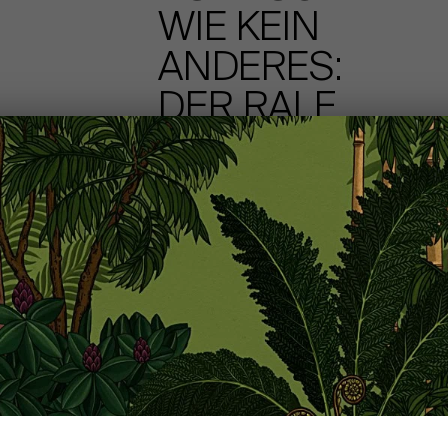
WIE KEIN
ANDERES:
DER RALF
SCHMITZ
SHOWROOM
IN
OBERKASSEL