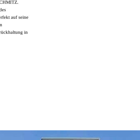
 SCHMITZ.
des
fekt auf seine
m
rückhaltung in