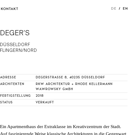
DE
EN
KONTAKT
DEGER’S
DÜSSELDORF
FLINGERN/NORD
ADRESSE
DEGERSTRASSE 8, 40235 DÜSSELDORF
ARCHITEKTEN
RKW ARCHITEKTUR + RHODE KELLERMANN
WAWROWSKY GMBH
FERTIGSTELLUNG
2018
STATUS
VERKAUFT
Ein Apartmenthaus der Extraklasse im Kreativzentrum der Stadt.
Auf faszinierende Weise klassische Architekturen in die Gegenwart