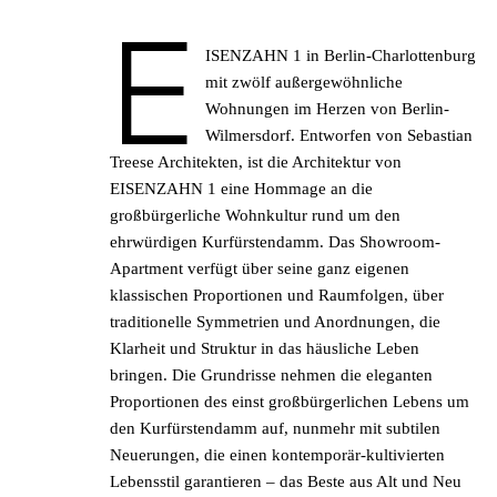
https://vimeo.com/687896208
E
ISENZAHN 1 in Berlin-Charlottenburg
mit zwölf außergewöhnliche
Wohnungen im Herzen von Berlin-
Wilmersdorf. Entworfen von Sebastian
Treese Architekten, ist die Architektur von
EISENZAHN 1
eine Hommage an die
großbürgerliche Wohnkultur rund um den
ehrwürdigen Kurfürstendamm. Das Showroom-
Apartment verfügt über seine ganz eigenen
NEWSLETTER
klassischen Proportionen und Raumfolgen, über
traditionelle Symmetrien und Anordnungen, die
Klarheit und Struktur in das häusliche Leben
MELDEN SIE SICH FÜR UNSEREN
bringen. Die Grundrisse nehmen die eleganten
NEWSLETTER AN UND ERHALTEN SIE
Proportionen des einst großbürgerlichen Lebens um
ALS ERSTER INFORMATIONEN ZU
den Kurfürstendamm auf, nunmehr mit subtilen
UNSEREN OBJEKTEN UND
Neuerungen, die einen kontemporär-kultivierten
NEUIGKEITEN VON RALF SCHMITZ.
Lebensstil garantieren – das Beste aus Alt und Neu