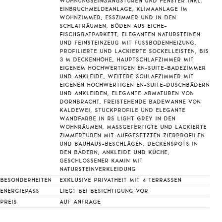
WOHNUNGSEINGANGSTÜREN UND FENSTER INKL.
EINBRUCHMELDEANLAGE, KLIMAANLAGE IM
WOHNZIMMER, ESSZIMMER UND IN DEN
SCHLAFRÄUMEN, BÖDEN AUS EICHE-
FISCHGRATPARKETT, ELEGANTEN NATURSTEINEN
UND FEINSTEINZEUG MIT FUSSBODENHEIZUNG, P
ROFILIERTE UND LACKIERTE SOCKELLEISTEN, BIS 3
M DECKENHÖHE, HAUPTSCHLAFZIMMER MIT E
IGENEM HOCHWERTIGEN EN-SUITE-BADEZIMMER U
ND ANKLEIDE, WEITERE SCHLAFZIMMER MIT E
IGENEN HOCHWERTIGEN EN-SUITE-DUSCHBÄDERN U
ND ANKLEIDEN, ELEGANTE ARMATUREN VON D
ORNBRACHT, FREISTEHENDE BADEWANNE VON K
ALDEWEI, STUCKPROFILE UND ELEGANTE W
ANDFARBE IN RS LIGHT GREY IN DEN W
OHNRÄUMEN, MASSGEFERTIGTE UND LACKIERTE ZI
MMERTÜREN MIT AUFGESETZTEN ZIERPROFILEN UN
D BAUHAUS-BESCHLÄGEN, DECKENSPOTS IN DE
N BÄDERN, ANKLEIDE UND KÜCHE, GE
SCHLOSSENER KAMIN MIT NA
TURSTEINVERKLEIDUNG
BESONDERHEITEN
EXKLUSIVE PRIVATHEIT MIT 4 TERRASSEN
ENERGIEPASS
LIEGT BEI BESICHTIGUNG VOR
PREIS
AUF ANFRAGE