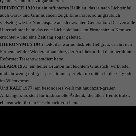
Qualitätsstandards zu garantieren.
HEINRICH 1919
ist ein raffiniertes Hellblau, das je nach Lichteinfall
auch Grau- und Grünnuancen zeigt. Eine Farbe, so unglaublich
vielseitig wie ihr Namenspate aus der zweiten Generation: Der versatile
Unternehmer hatte das erste Lichtspielhaus am Firmensitz in Kempen
errichtet – und eine Zeitlang sogar geleitet.
HIERONYMUS 1945
heißt das warme diskrete Hellgrau, es ehrt den
Firmenchef der Wiederaufbaujahre, der Architektur bei dem berühmten
Reformer Tessenow studiert hatte.
KLARA 1931
, ein heller Grünton mit leichtem Graustich, wirkt edel
und ein wenig erdig; er passt immer perfekt, ob mitten in der City oder
im Villenvorort.
Und
RALF 1977
, ein besonderes Weiß mit hauchzart-grauen
Anklängen: Es steht für traditionelle Ästhetik, die allen Trends trotzt,
ebenso wie für den Geschmack von heute.