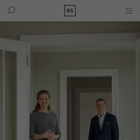
DE
EN
IMMOBILIEN
BAUKULTUR
AKQUISITION
MAGAZIN
KONTAKT
BERLIN
UNTERNEHMEN
DÜSSELDORF
PRESSE
HAMBURG
IMPRESSUM