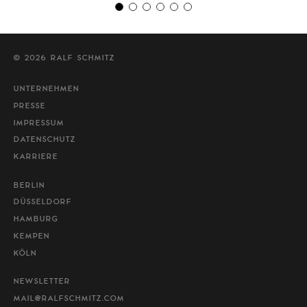
© 2026 RALF SCHMITZ
UNTERNEHMEN
PRESSE
IMPRESSUM
DATENSCHUTZ
KARRIERE
BERLIN
DÜSSELDORF
HAMBURG
KEMPEN
KÖLN
NEWSLETTER
MAIL@RALFSCHMITZ.COM