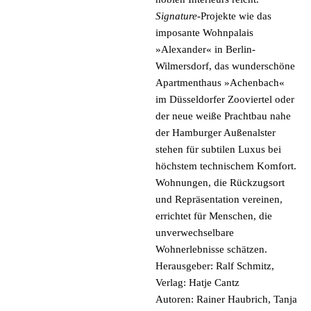
Signature-
Projekte wie das
imposante Wohnpalais
»
Alexander
« in Berlin-
Wilmersdorf, das wunderschöne
Apartmenthaus »
Achenbach
«
im Düsseldorfer Zooviertel oder
der neue weiße Prachtbau nahe
der Hamburger Außenalster
stehen für subtilen Luxus bei
höchstem technischem Komfort.
Wohnungen, die Rückzugsort
und Repräsentation vereinen,
NEWSLETTER
errichtet für Menschen, die
unverwechselbare
Wohnerlebnisse schätzen.
MELDEN SIE SICH FÜR UNSEREN
Herausgeber: Ralf Schmitz,
NEWSLETTER AN UND ERHALTEN SIE
Verlag: Hatje Cantz
ALS ERSTER INFORMATIONEN ZU
Autoren: Rainer Haubrich, Tanja
UNSEREN OBJEKTEN UND