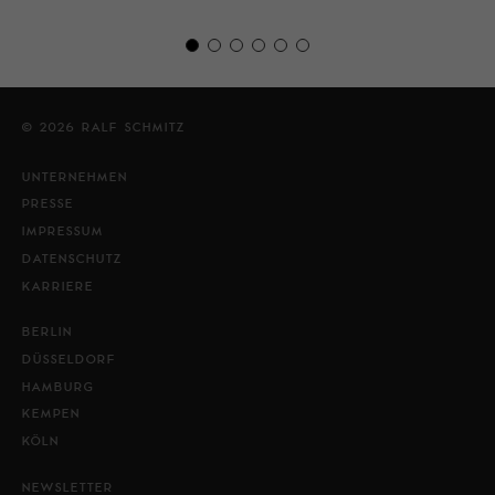
© 2026 RALF SCHMITZ
UNTERNEHMEN
PRESSE
IMPRESSUM
DATENSCHUTZ
KARRIERE
BERLIN
DÜSSELDORF
HAMBURG
KEMPEN
KÖLN
NEWSLETTER