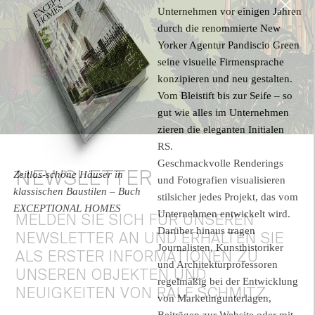
Unternehmen vor einigen Jahren
durch die renommierte New
Yorker Agentur Pandiscio Green
seine visuelle Firmensprache
konzipieren und neu gestalten.
Vom Bleistift bis zur Seife – so
gut wie alles im Unternehmen
zieren die eleganten Initialen
RS.
Geschmackvolle Renderings
NEWSLETTER
Zeitlos-schöne Häuser in
und Fotografien visualisieren
klassischen Baustilen – Buch
stilsicher jedes Projekt, das vom
EXCEPTIONAL HOMES
Unternehmen entwickelt wird.
MELDEN SIE SICH FÜR UNSEREN
Darüber hinaus tragen
NEWSLETTER AN UND ERHALTEN SIE
Journalisten, Kunsthistoriker
ALS ERSTER INFORMATIONEN ZU
und Architekturprofessoren
UNSEREN OBJEKTEN UND
regelmäßig bei der Entwicklung
NEUIGKEITEN VON RALF SCHMITZ.
von Marketingunterlagen,
Beiträgen zur Website oder mit