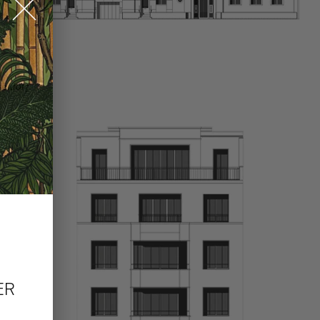
eldorf
ER