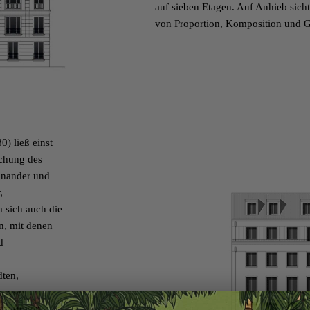
auf sieben Etagen. Auf Anhieb sicht
von Proportion, Komposition und G
) ließ einst
echung des
einander und
,
m sich auch die
n, mit denen
d
dten
,
ty von
lem (unten