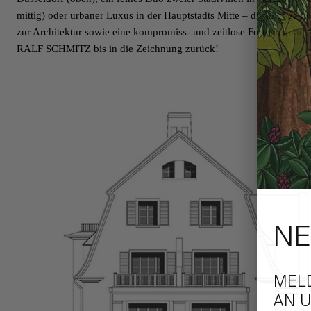
mittig) oder urbaner Luxus in der Hauptstadts
Mitte
– die allgegenw
zur Architektur sowie eine kompromiss- und zeitlose Formensprache
RALF SCHMITZ bis in die Zeichnung zurück!
NE
MEL
AN U