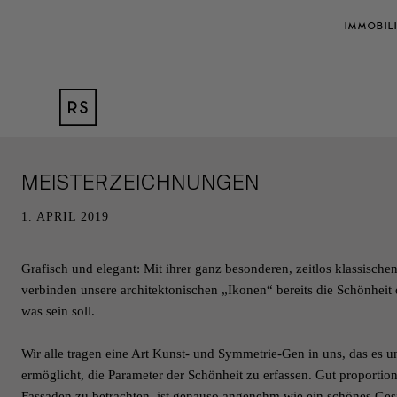
IMMOBIL
MEISTERZEICHNUNGEN
1. APRIL 2019
Grafisch und elegant: Mit ihrer ganz besonderen, zeitlos klassische
verbinden unsere architektonischen „Ikonen“ bereits die Schönheit 
was sein soll.
Wir alle tragen eine Art Kunst- und Symmetrie-Gen in uns, das es u
ermöglicht, die Parameter der Schönheit zu erfassen. Gut proportion
Fassaden zu betrachten, ist genauso angenehm wie ein schönes Ges