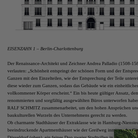
EISENZAHN 1 –
Berlin-Charlottenburg
Der Renaissance-Architekt und Zeichner Andrea Palladio (1508-1580
verlauten: „Schönheit entspringt der schönen Form und der Entspr
Ganzen mit den Einzelteilen, wie der Entsprechung der Teile unter
diese wieder zum Ganzen, sodass das Gebäude wie ein einheitlicher
vollkommener Körper erscheint.“ Ein bis heute gültiger Ansatz, de
renommierten und sorgfältig ausgewählten Büros unterworfen habe
RALF SCHMITZ zusammenarbeitet, um den hohen Ansprüchen un
baukulturellen Wurzeln des Unternehmens gerecht zu werden.
Ob charmante Stadthäuser der Extraklasse wie in
Hamburg-Nienste
beeindruckende Apartmenthäuser wie der
Greifweg
inmitten der Ci
Düsseldorf (oben), ein feines Duo zweier Stadtvillen in Berlin-Dah