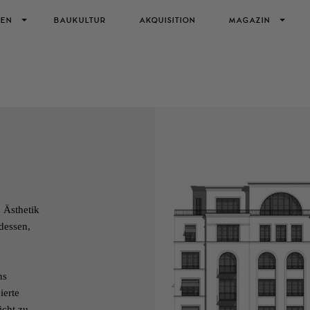
IEN
BAUKULTUR
AKQUISITION
MAGAZIN
n Ästhetik
dessen,
ns
ierte
icht zu