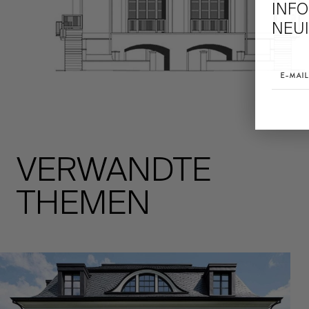
INF
NEUI
VERWANDTE
THEMEN