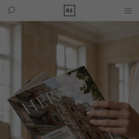
DE
EN
IMMOBILIEN
BAUKULTUR
AKQUISITION
MAGAZIN
KONTAKT
BERLIN
UNTERNEHMEN
DÜSSELDORF
PRESSE
HAMBURG
IMPRESSUM