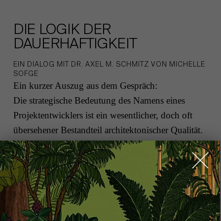
DIE LOGIK DER
DAUERHAFTIGKEIT
EIN DIALOG MIT DR. AXEL M. SCHMITZ VON MICHELLE
SOFGE
Ein kurzer Auszug aus dem Gespräch:
Die strategische Bedeutung des Namens eines
Projektentwicklers ist ein wesentlicher, doch oft
übersehener Bestandteil architektonischer Qualität.
In einem offenen Austausch reflektiert die fünfte
Generation der Familienführung über Tradition,
Risiko und die Geduld, die es braucht, um für ein
Jahrhundert zu bauen.
Ihr Unternehmen hat Wurzeln, die bis ins Jahr
1864 zurückreichen. Wie haben Tradition und