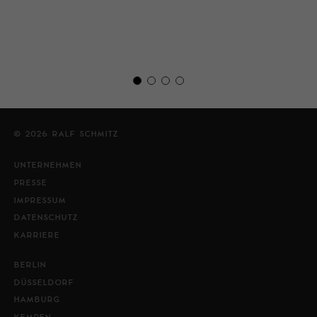
© 2026 RALF SCHMITZ
UNTERNEHMEN
PRESSE
IMPRESSUM
DATENSCHUTZ
KARRIERE
BERLIN
DÜSSELDORF
HAMBURG