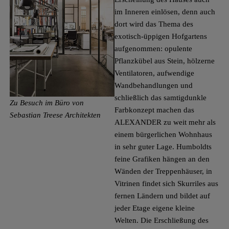
im Inneren einlösen, denn auch
dort wird das Thema des
exotisch-­üppigen Hofgartens
aufgenommen: opulente
Pflanzkübel aus Stein, hölzerne
Ventilatoren, aufwendige
Wandbehandlungen und
schließlich das samtig­dunkle
Zu Besuch im Büro von
Farbkonzept machen das
Sebastian Treese Architekten
ALEXANDER zu weit mehr als
einem bürgerlichen Wohnhaus
in sehr guter Lage. Humboldts
feine Grafiken hängen an den
Wänden der Treppenhäuser, in
Vitrinen findet sich Skurriles aus
fernen Ländern und bildet auf
jeder Etage eigene kleine
Welten. Die Erschließung des