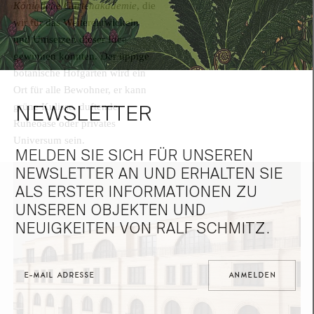
Königliche Gartenakademie
, die
wir für das Weiterentwickeln
und Umsetzen dieser Idee
gewinnen konnten. Der üppige
botanische Hofgarten wird ein
Ort für alle Bewohner, er kann
NEWSLETTER
grüne Kulisse, duftende
Ruheoase oder privates
Universum sein.
MELDEN SIE SICH FÜR UNSEREN
NEWSLETTER AN UND ERHALTEN SIE
ALS ERSTER INFORMATIONEN ZU
UNSEREN OBJEKTEN UND
NEUIGKEITEN VON RALF SCHMITZ.