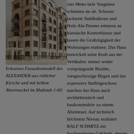
vier Meter tiefe Vorgärten
schirmen sie ab. Schwarz
lackierte Stahlbalkone und
Holz-­Alu-Fenster erinnern an
klassische Kontorhäuser und
lassen die Großzügigkeit der
Wohnungen erahnen. Das Haus
entwickelt seine Kraft aus der
Vertikalen: immer weiter
Erlesenes Fassadenmodell des
vorspringende Risalite,
ALEXANDER aus rötlicher
viergeschossige Bögen und das
Kirsche und mit hellem
expressive Staffelgeschoss
Ahornsockel im Maßstab 1:60
machen das Haus auch
architektonisch und
baukonstruktiv zu einem
Abenteuer. Auf technisch
höchstem Niveau realisiert
RALF SCHMITZ ein
hochmodernes Gebäude, dessen