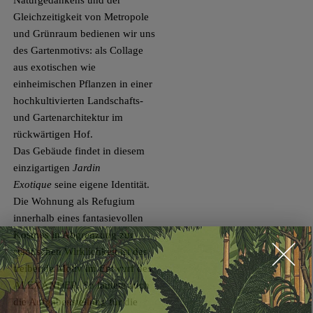
Naturgedankens und der
Gleichzeitigkeit von Metropole
und Grünraum bedienen wir uns
des Gartenmotivs: als Collage
aus exotischen wie
einheimischen Pflanzen in einer
hochkultivierten Landschafts­-
und Gartenarchitektur im
rückwärtigen Hof.
Das Gebäude findet in diesem
einzigartigen
Jardin
Exotique
seine eigene Identität.
Die Wohnung als Refugium
innerhalb eines fantasievollen
Kosmos in Abgrenzung zur
städtischen Wirklichkeit ist das
treibende Motiv im Entwurf des
ALEXANDER. So lautete auch
die Aufgabenstellung für die