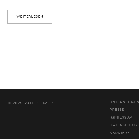
WEITERLESEN
UNTERNEHME
© 2026 RALF SCHMITZ
PRESSE
IMPRESSUM
DATENSCHUTZ
KARRIERE