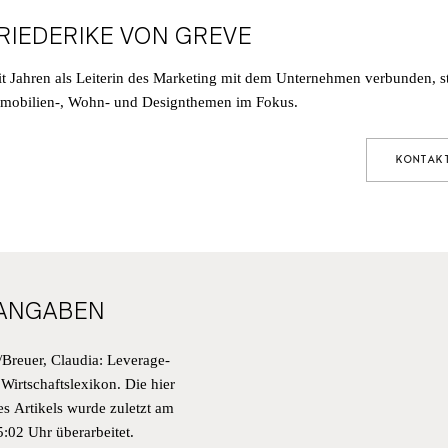
RIEDERIKE VON GREVE
it Jahren als Leiterin des Marketing mit dem Unternehmen verbunden, s
mobilien-, Wohn- und Designthemen im Fokus.
KONTAK
WSLETTER
ANGABEN
DEN SIE SICH FÜR UNSEREN NEWSLETT
Breuer, Claudia: Leverage-
r Wirtschaftslexikon.
Die hier
ND ERHALTEN SIE ALS ERSTER
es Artikels
wurde zuletzt am
ORMATIONEN ZU UNSEREN OBJEKTEN U
:02 Uhr überarbeitet.
GKEITEN VON RALF SCHMITZ.