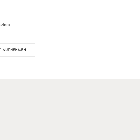
tehen
T AUFNEHMEN
ER
ND