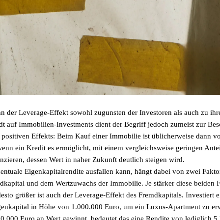
n der Leverage-Effekt sowohl zugunsten der Investoren als auch zu ih
 auf Immobilien-Investments dient der Begriff jedoch zumeist zur Bes
n positiven Effekts: Beim Kauf einer Immobilie ist üblicherweise dann 
wenn ein Kredit es ermöglicht, mit einem vergleichsweise geringen Antei
anzieren, dessen Wert in naher Zukunft deutlich steigen wird.
zentuale Eigenkapitalrendite ausfallen kann, hängt dabei von zwei Fakt
dkapital und dem Wertzuwachs der Immobilie. Je stärker diese beiden 
desto größer ist auch der Leverage-Effekt des Fremdkapitals. Investiert 
igenkapital in Höhe von 1.000.000 Euro, um ein Luxus-Apartment zu er
0.000 Euro an Wert gewinnt, bedeutet das eine Rendite von lediglich 5 