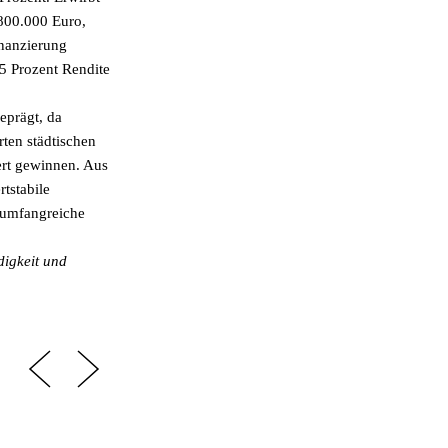
 800.000 Euro,
inanzierung
5 Prozent Rendite
eprägt, da
rten städtischen
ert gewinnen. Aus
tstabile
s umfangreiche
digkeit und