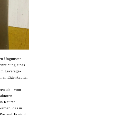
ren Ungunsten
chreibung eines
vom Leverage-
l an Eigenkapital
oren ab – vom
Faktoren
ein Käufer
werben, das in
Prozent. Erwirbt