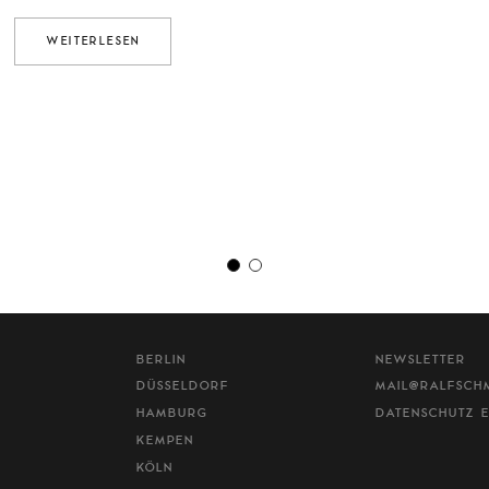
WEITERLESEN
N
BERLIN
NEWSLETTER
DÜSSELDORF
MAIL@RALFSCH
HAMBURG
DATENSCHUTZ E
KEMPEN
KÖLN