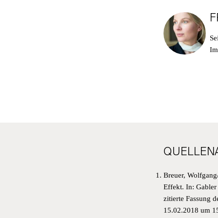
F
Se
Im
NE
QUELLEN
MEL
Breuer, Wolfgang/
Effekt. In: Gable
AN U
zitierte Fassung d
INF
15.02.2018 um 15
NEUI