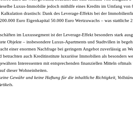
dieselbe Luxus-Immobilie jedoch mithilfe eines Kredits im Umfang von
e Kalkulation drastisch: Dank des Leverage-Effekts bei der Immobilienf
00.000 Euro Eigenkapital 50.000 Euro Wertzuwachs – was stattliche 2
chäften im Luxussegment ist der Leverage-Effekt besonders stark ausg
ttete Objekte – insbesondere Luxus-Apartments und Stadtvillen in begeh
racht einer enormen Nachfrage bei geringem Angebot zuverlässig an W
betrachten auch Kreditinstitute luxuriöse Immobilien als besonders wer
ewähren Interessenten mit entsprechenden finanziellen Mitteln oftmal
auf dieser Wohneinheiten.
ine Gewähr und keine Haftung für die inhaltliche Richtigkeit, Vollstän
rtikels.