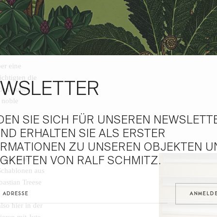
r eine
chtigten die
WSLETTER
 den hohen
 noble
DEN SIE SICH FÜR UNSEREN NEWSLETT
ND ERHALTEN SIE ALS ERSTER
ORMATIONEN ZU UNSEREN OBJEKTEN U
GKEITEN VON RALF SCHMITZ.
i nun über
 Schablonen aus
astian Treese
lso hier in der