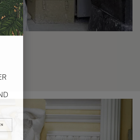
ER
ND