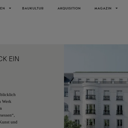
IEN
BAUKULTUR
AKQUISITION
MAGAZIN
CK EIN
blicklich
am Werk
en
rsessen“,
e Kunst und