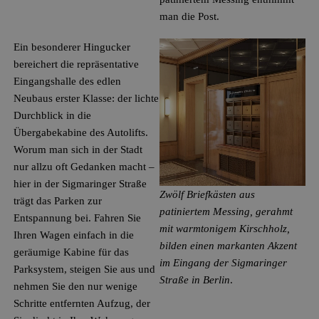
man die Post.
Ein besonderer Hingucker
bereichert die repräsentative
Eingangshalle des edlen
Neubaus erster Klasse: der lichte
Durchblick in die
Übergabekabine des Autolifts.
Worum man sich in der Stadt
nur allzu oft Gedanken macht –
hier in der Sigmaringer Straße
Zwölf Briefkästen aus
trägt das Parken zur
patiniertem Messing, gerahmt
Entspannung bei. Fahren Sie
mit warmtonigem Kirschholz,
Ihren Wagen einfach in die
bilden einen markanten Akzent
geräumige Kabine für das
im Eingang der Sigmaringer
Parksystem, steigen Sie aus und
Straße in Berlin
.
nehmen Sie den nur wenige
Schritte entfernten Aufzug, der