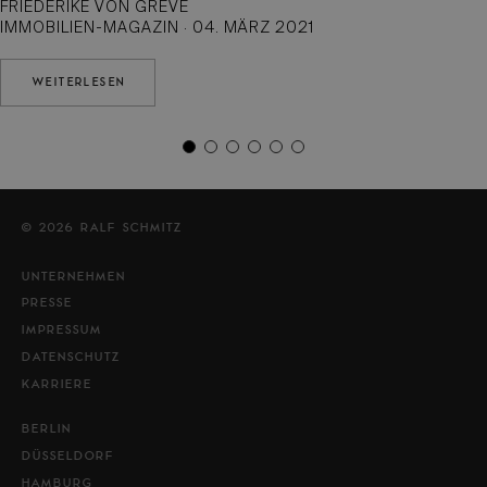
FRIEDERIKE VON GREVE
IMMOBILIEN-MAGAZIN · 04. MÄRZ 2021
WEITERLESEN
© 2026 RALF SCHMITZ
UNTERNEHMEN
PRESSE
IMPRESSUM
DATENSCHUTZ
KARRIERE
BERLIN
DÜSSELDORF
HAMBURG