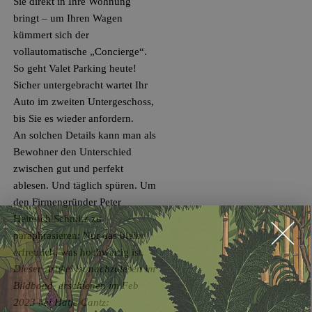
Sie direkt in Ihre Wohnung
bringt – um Ihren Wagen
kümmert sich der
vollautomatische „Concierge“.
So geht Valet Parking heute!
Sicher untergebracht wartet Ihr
Auto im zweiten Untergeschoss,
bis Sie es wieder anfordern.
An solchen Details kann man als
Bewohner den Unterschied
zwischen gut und perfekt
ablesen. Und täglich spüren. Um
den Firmengründer Peter
Heinrich Schmitz zu
paraphrasieren: Nur das bleibt
erfreulich, was hochwertig ist.
Dieser Artikel ist nachzulesen im
Bildband, erschienen im Feb
2023 bei Hatje Cantz: