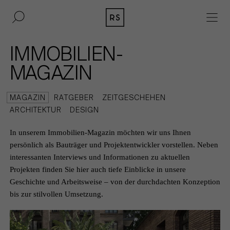
DE
EN
IMMOBILIEN-
IMMOBILIEN
MAGAZIN
BAUKULTUR
MAGAZIN
RATGEBER
ZEITGESCHEHEN
ARCHITEKTUR
DESIGN
AKQUISITION
In unserem Immobilien-Magazin möchten wir uns Ihnen
MAGAZIN
persönlich als Bauträger und Projektentwickler vorstellen. Neben
interessanten Interviews und Informationen zu aktuellen
KONTAKT
Projekten finden Sie hier auch tiefe Einblicke in unsere
Geschichte und Arbeitsweise – von der durchdachten Konzeption
BERLIN
UNTERNEHMEN
bis zur stilvollen Umsetzung.
DÜSSELDORF
PRESSE
HAMBURG
IMPRESSUM