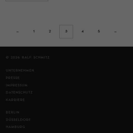
←
1
2
3
4
5
→
© 2026 RALF SCHMITZ
UNTERNEHMEN
PRESSE
IMPRESSUM
DATENSCHUTZ
KARRIERE
BERLIN
DÜSSELDORF
HAMBURG